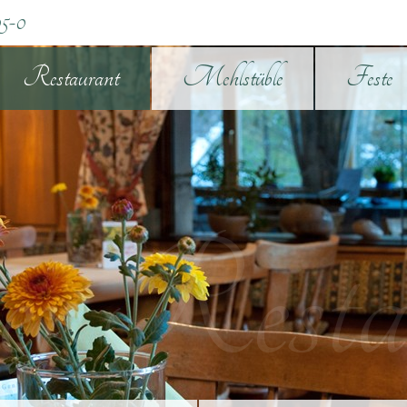
5-0
Restaurant
Mehlstüble
Feste
r Resta