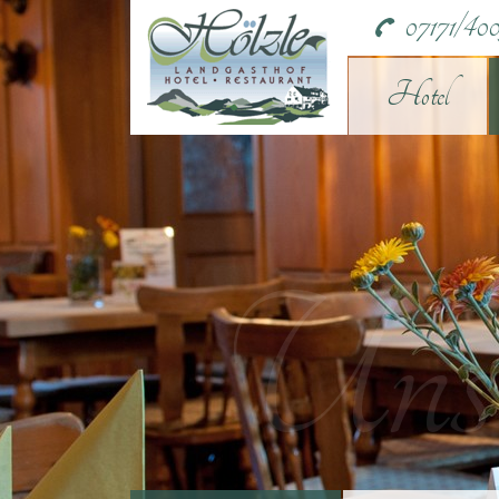
07171/400
Hotel
Unse