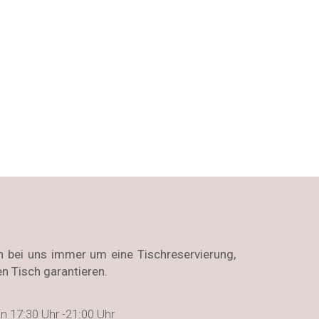
h bei uns immer um eine Tischreservierung,
en Tisch garantieren.
n 17:30 Uhr -21:00 Uhr