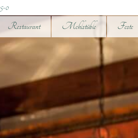
5-0
Restaurant
Mehlstüble
Feste