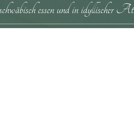
n schwäbisch essen und in idyllischer At
im
lzle
gleichlichen Landschaft
r Landgasthof „Hölzle“.
le und genießen Sie die
Erkunden Sie hier am Fuße
schaft rund um die Drei