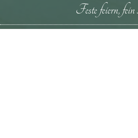
Feste feiern, fei
Willkommen 
Landgasthof Hö
Am Fuße der Schwäbischen Alb, in der unver
des kulturträchtigen Stauferlandes, liegt unse
Kommen Sie zu uns in den Landgasthof Hölz
Kultur und Natur im herrlichen Stauferland. 
der Schwäbischen Alb die wunderbare Land